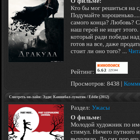
О фильме:
Кто бы мог решиться на 
Подумайте хорошенько....
самого конца? Любовь? С
наш герой не ищет этого.
который ради победы на
готов на все, даже прода
стоит ли оно того?
...
Чит
Рейтинг:
Просмотров: 8438 |
Комме
Смотреть он-лайн: Эдди: Каннибал-лунатик / Eddie (2012)
Раздел:
Ужасы
О фильме:
Молодой художник по им
стимул. Ничего путного и
выходило. До сих пор его