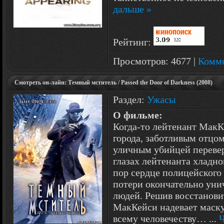
дальше »
Рейтинг:
Просмотров: 4677 |
Комме
Смотреть он-лайн: Темный мститель / Passed the Door of Darkness (2008)
Раздел:
Ужасы
О фильме:
Когда-то лейтенант Мак
города, заботливым отцом
уличным убийцей перевер
глазах лейтенанта хладно
пор сердце полицейского
потери окончательно уни
людей. Решив восстанови
МакКейси надевает маску
всему человечеству…
...
Ч