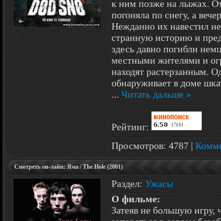
к ним позже на лыжах. О
погоняла по снегу, а веч
Нежданно их навестил не
странную историю и предо
здесь давно погибли нем
местными жителями и ог
находят растерзанным. О
обнаруживает в доме шка
...
Читать дальше »
Рейтинг:
Просмотров: 4787 |
Комме
Смотреть он-лайн: Яма / The Hole (2001)
Раздел:
Ужасы
О фильме:
Затеяв не большую игру, 