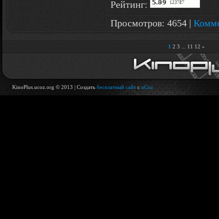
Рейтинг:
Просмотров: 4654 |
Комме
1
2
3
...
11
12
»
KinoPlus.ucoz.org © 2013 |
Создать
бесплатный сайт
с
uCoz