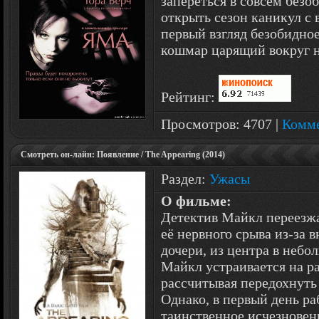
запереться в совсем безо
открыть сезон каникул с 
первый взгляд безобидное
кошмар царящий вокруг ни
Рейтинг:
Просмотров: 4707 |
Комме
Смотреть он-лайн: Появление / The Appearing (2014)
Раздел:
Ужасы
О фильме:
Детектив Майкл переезжа
её нервного срыва из-за 
дочери, из центра в небо
Майкл устраивается на р
рассчитывая передохнуть 
Однако, в первый день ра
таинственное исчезновен