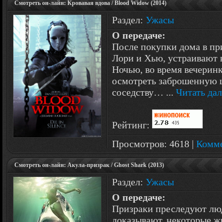
Смотреть он-лайн: Кровавая вдова / Blood Widow (2014)
Раздел:
Ужасы
О передаче:
После покупки дома в пр
Лори и Хью, устраивают в
Ночью, во время вечерин
осмотреть заброшенную 
соседству…
...
Читать да
Рейтинг:
Просмотров: 4618 |
Комме
Смотреть он-лайн: Акула-призрак / Ghost Shark (2013)
Раздел:
Ужасы
О передаче:
Призраки преследуют люд
доказывают, некоторые жи